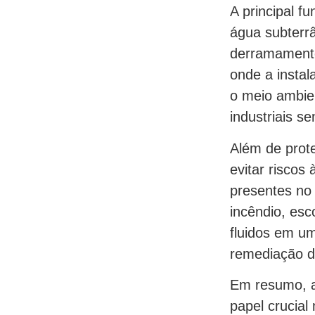
A principal f
água subterr
derramamento 
onde a instal
o meio ambie
industriais s
Além de prot
evitar riscos
presentes no 
incêndio, esc
fluidos em um
remediação do
Em resumo, a
papel crucia