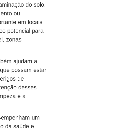
taminação do solo,
mento ou
rtante em locais
co potencial para
l, zonas
ambém ajudam a
s que possam estar
erigos de
ntenção desses
impeza e a
desempenham um
ão da saúde e