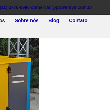
(11) 2770-0990
comercial@powersys.com.br
os
Sobre nós
Blog
Contato